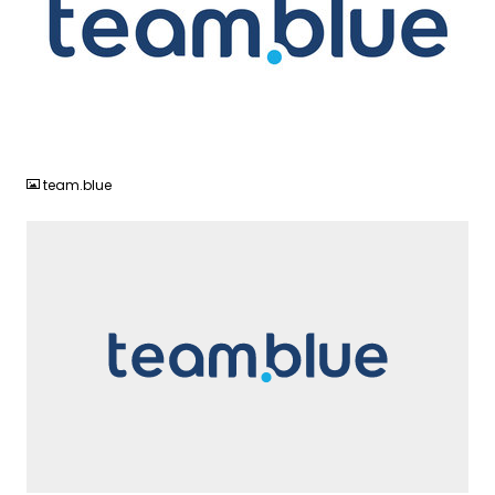
JPG
team.blue
SVG